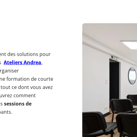
nt des solutions pour
es
Ateliers Andrea
,
organiser
une formation de courte
n tout ce dont vous avez
couvrez comment
os
sessions de
pants.