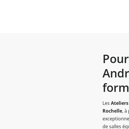
Pourq
Andr
form
Les
Atelier
Rochelle
, à
exceptionnel
de salles éq