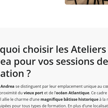
uoi choisir les Ateliers
ea pour vos sessions d
ation ?
s Andrea
se distinguent par leur emplacement unique au c
 proximité du
vieux port
et de l’
océan Atlantique
. Ce cadre
 allie le charme d’une
magnifique bâtisse historique
à la
uipées pour tous types de formation. En plus d’une localisat