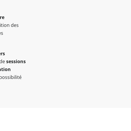
re
ition des
es
ers
 de
sessions
ation
ossibilité