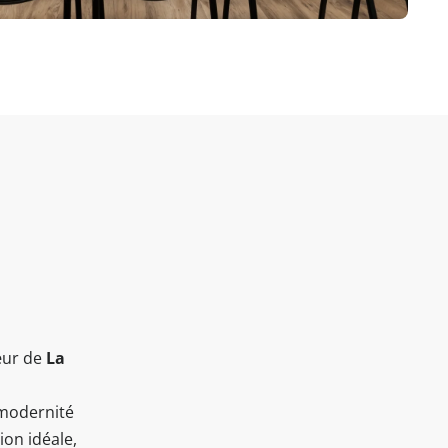
e
œur de
La
 modernité
ion idéale,