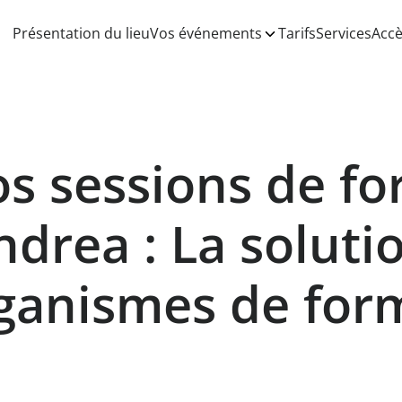
Présentation du lieu
Vos événements
Tarifs
Services
Acc
s sessions de f
Andrea : La soluti
rganismes de for