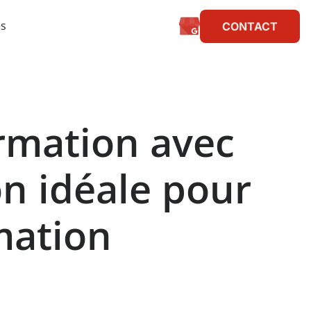
ès
CONTACT
ormation avec
on idéale pour
mation