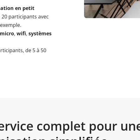
ation en petit
 20 participants avec
 exemple.
micro
,
wifi
,
systèmes
ticipants, de 5 à 50
ervice complet pour un