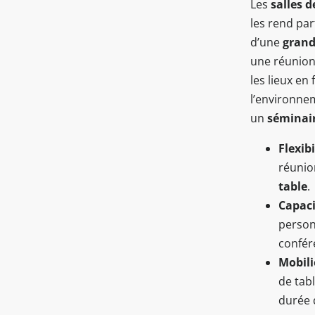
Les
salles 
les rend par
d’une
grand
une réunion
les lieux en
l’environnem
un
séminai
Flexib
réunio
table
.
Capaci
person
confér
Mobil
de tab
durée 