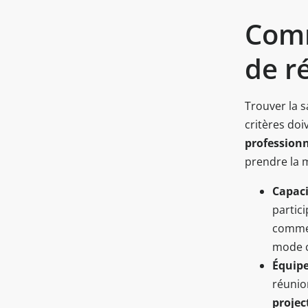
Comm
de r
Trouver la s
critères do
profession
prendre la m
Capaci
partic
comme 
mode c
Équip
réunion
projec