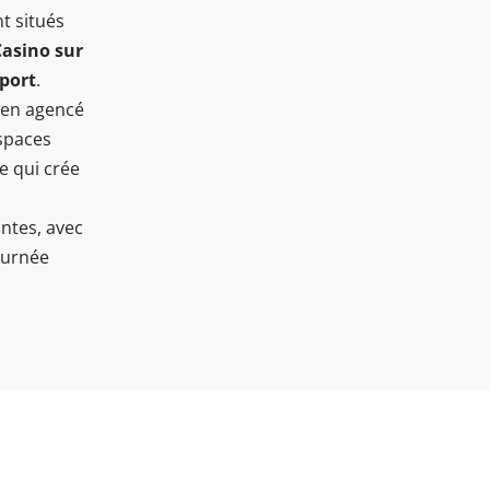
t situés
Casino sur
port
.
ien agencé
espaces
e qui crée
intes, avec
ournée