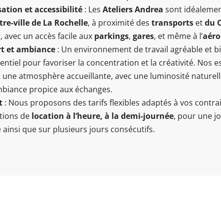
sation et accessibilité
: Les
Ateliers Andrea
sont idéalemen
tre-ville de La Rochelle
, à proximité des
transports
et
du 
l
, avec un accès facile aux
parkings
,
gares
, et même à l’
aéro
t et ambiance
: Un environnement de travail agréable et b
entiel pour favoriser la concentration et la créativité. Nos 
t une atmosphère accueillante, avec une luminosité naturell
biance propice aux échanges.
t
: Nous proposons des tarifs flexibles adaptés à vos contra
tions de
location à l’heure, à la demi-journée
, pour une j
 ainsi que sur plusieurs jours consécutifs.