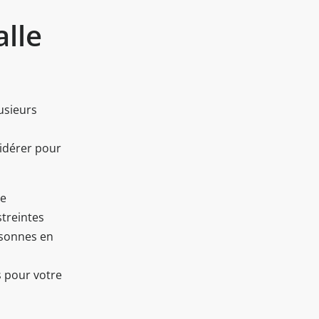
lle
lusieurs
sidérer pour
de
streintes
rsonnes en
s pour votre