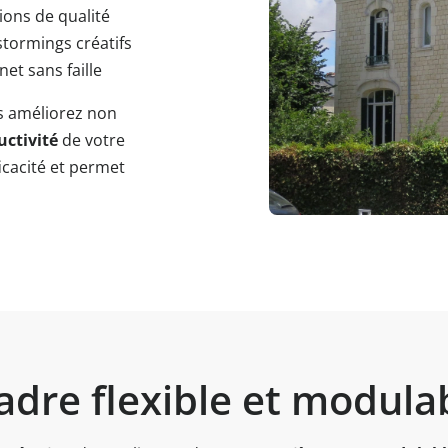
ons de qualité
stormings créatifs
et sans faille
us améliorez non
uctivité
de votre
icacité et permet
adre flexible et modula