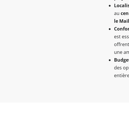
Locali
au
cen
le Mai
Confor
est ess
offren
une am
Budge
des op
entière