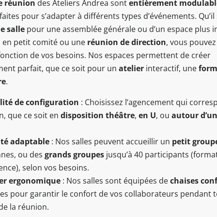
de réunion
des Ateliers Andrea sont
entièrement modulabl
faites pour s’adapter à différents types d’événements. Qu’il 
e salle
pour une assemblée générale ou d’un espace plus i
 en petit comité ou une
réunion de direction
, vous pouvez
 fonction de vos besoins. Nos espaces permettent de créer
ent parfait, que ce soit pour un
atelier
interactif, une
form
re
.
ilité de configuration
: Choisissez l’agencement qui corres
n, que ce soit en
disposition théâtre
,
en U
, ou
autour d’u
té adaptable
: Nos salles peuvent accueillir un
petit group
nes, ou des
grands groupes
jusqu’à 40 participants (forma
ence), selon vos besoins.
ier ergonomique
: Nos salles sont équipées de
chaises con
les pour garantir le confort de vos collaborateurs pendant t
de la réunion.