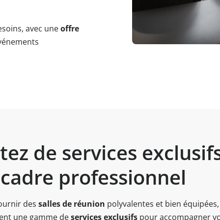
esoins, avec une
offre
événements
tez de services exclusifs
 cadre professionnel
fournir des
salles de réunion
polyvalentes et bien équipées,
rent une gamme de
services exclusifs
pour accompagner vo